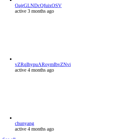
OajrGLNDcQfuixOSV
active 3 months ago
vZRqIhypuARoymIbvZNvi
active 4 months ago
chunyang
active 4 months ago