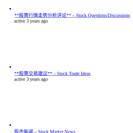
**股票行情走势分析评论** – Stock Questions/Discussions
active 3 years ago
**股票交易建议** – Stock Trade Ideas
active 3 years ago
股市新闻 – Stock Market News