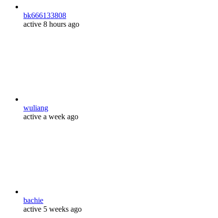
bk666133808
active 8 hours ago
wuliang
active a week ago
bachie
active 5 weeks ago