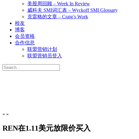
美股周回顾 – Week In Review
威科夫 SMI词汇表 – Wyckoff SMI Glossary
克雷格的文章 – Craig’s Work
校友
博客
会员资格
合作信息
联盟营销计划
联盟营销员登入
Search
for:
»
»
REN在1.11美元放限价买入