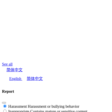
See all
简体中文
English
简体中文
Report
Harassment
Harassment or bullying behavior
Inappropriate
Contains mature or sensitive content