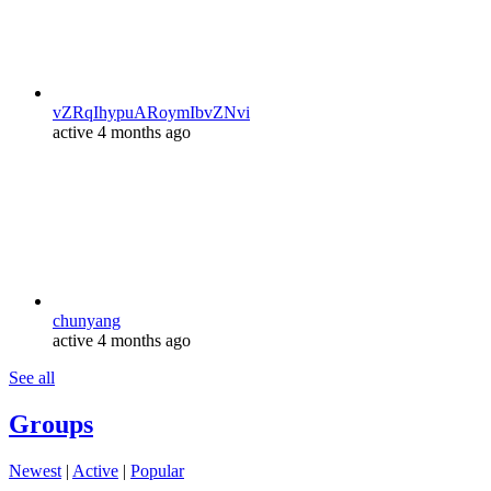
vZRqIhypuARoymIbvZNvi
active 4 months ago
chunyang
active 4 months ago
See all
Groups
Newest
|
Active
|
Popular